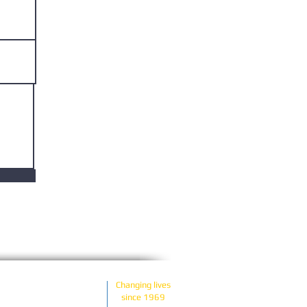
Changing lives
19805 • (302) 655-7338
since 1969