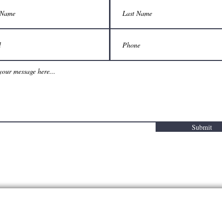
Submit
Latin American Community Center, Inc. • 403 N. Van Buren, Wilmington, DE 
State & Federally registered 501(c)3 nonprofit organization
View Our Form 990 (
Download PDF
)