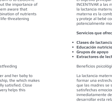
t the importance of
INCENTIVAR a las m
them aware that
la lactancia materna
bination of nutrients
materna es la comb
 life-threatening
y proteje al bebé 
potencialmente mor
Servicios que ofre
Clases de lactanci
Educación nutrici
Grupos de apoyo
Extractores de le
astfeeding
Beneficios psicológ
er and her baby to
La lactancia matern
nship, the which makes
formar una estrecha
y satisfied. Close
que las madres se 
very helps this
satisfechas emocio
inmediatamente des
desarrollar esta rel