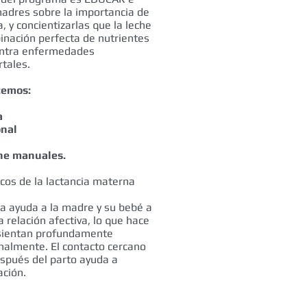
adres sobre la importancia de
, y concientizarlas que la leche
inación perfecta de nutrientes
contra enfermedades
tales.
cemos:
a
onal
che manuales.
icos de la lactancia materna
a ayuda a la madre y su bebé a
 relación afectiva, lo que hace
sientan profundamente
nalmente. El contacto cercano
pués del parto ayuda a
ación.