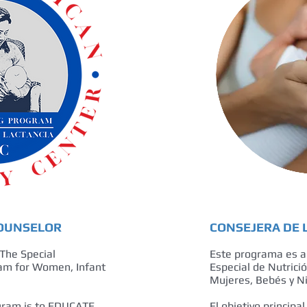
COUNSELOR
CONSEJERA DE 
The Special
Este programa es a
am for Women, Infant
Especial de Nutrici
Mujeres, Bebés y Ni
ogram is to EDUCATE
El objetivo princip